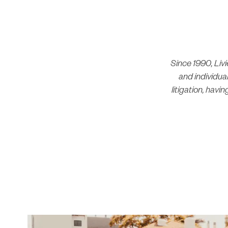
Since 1990, Liv
and individual
litigation, hav