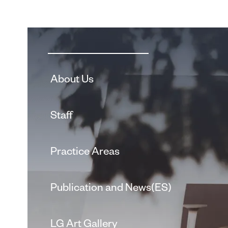
About Us
Staff
Practice Areas
Publication and News(ES)
LG Art Gallery