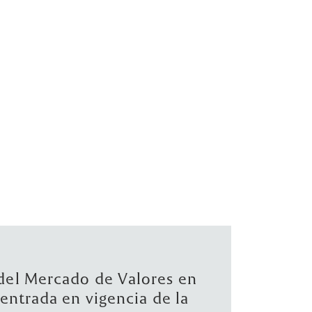
NG S.A. adquiere paquete
ritario