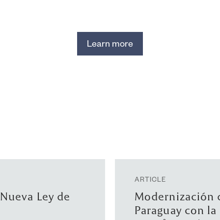
Learn more
DEAL
tección de
382 OUT SOURCI
ública del
accionario mayo