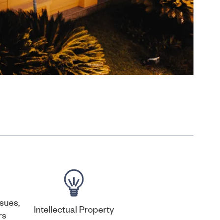
ssues,
Intellectual Property
rs