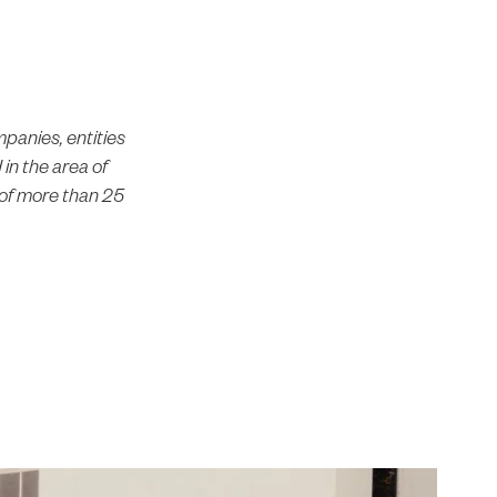
panies, entities
 in the area of
 of more than 25