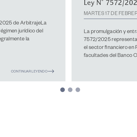
MARTES 25 DE MARZO 
En el mes de marzo del 
asesorado a 382 OUTSO
ción de DatosLa Ley N°
paquete accionario ma
ersonales en la
S.A. y DIRECTO DE FÁB
ementar la Ley N°
..
CONTINUAR LEYENDO