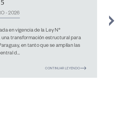
- 2025
corriente año, Livieres Guggiari ha
URCING S.A., en la adquisición del
yoritario de las sociedades LUDWIG
RICA S.A...
CONTINUAR LEYENDO