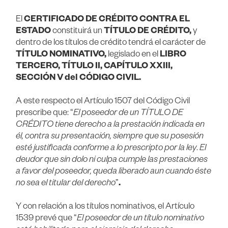
El
CERTIFICADO DE CRÉDITO CONTRA EL
ESTADO
constituirá un
TÍTULO DE CRÉDITO,
y
dentro de los títulos de crédito tendrá el carácter de
TÍTULO NOMINATIVO,
legislado en el
LIBRO
TERCERO, TÍTULO II, CAPÍTULO XXIII,
SECCIÓN V del CÓDIGO CIVIL.
A este respecto el Artículo 1507 del Código Civil
prescribe que: “
El poseedor de un TÍTULO DE
CRÉDITO tiene derecho a la prestación indicada en
él, contra su presentación, siempre que su posesión
esté justificada conforme a lo prescripto por la ley
.
El
deudor que sin dolo ni culpa cumple las prestaciones
a favor del poseedor, queda liberado aun cuando éste
no sea el titular del derecho
”
.
Y con relación a los títulos nominativos, el Artículo
1539 prevé que “
El poseedor de un título nominativo