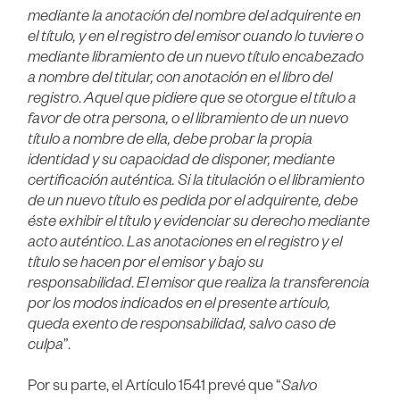
mediante la anotación del nombre del adquirente en
el título, y en el registro del emisor cuando lo tuviere o
mediante libramiento de un nuevo título encabezado
a nombre del titular, con anotación en el libro del
registro
.
Aquel que pidiere que se otorgue el título a
favor de otra persona, o el libramiento de un nuevo
título a nombre de ella, debe probar la propia
identidad y su capacidad de disponer, mediante
certificación auténtica. Si la titulación o el libramiento
de un nuevo título es pedida por el adquirente, debe
éste exhibir el título y evidenciar su derecho mediante
acto auténtico
.
Las anotaciones en el registro y el
título se hacen por el emisor y bajo su
responsabilidad
.
El emisor que realiza la transferencia
por los modos indicados en el presente artículo,
queda exento de responsabilidad, salvo caso de
culpa
”.
Por su parte, el Artículo 1541 prevé que “
Salvo